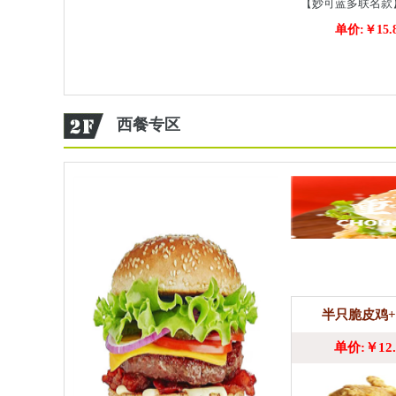
【妙可蓝多联名款
单价:￥15.
爆浆芝士
西餐专区
半只脆皮鸡
单价:￥12.