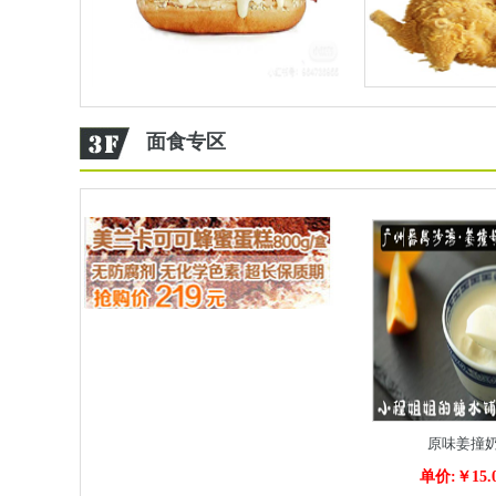
面食专区
原味姜撞
单价:￥15.