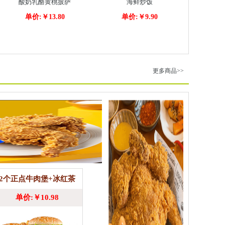
酸奶乳酪黄桃披萨
海鲜炒饭
单价:￥13.80
单价:￥9.90
更多商品>>
2个正点牛肉堡+冰红茶
单价:￥10.98