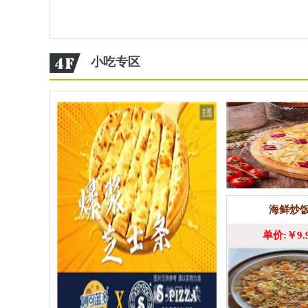
小吃专区
海鲜炒
单价:￥9.