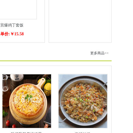
宫爆鸡丁套饭
单价:￥15.58
更多商品>>