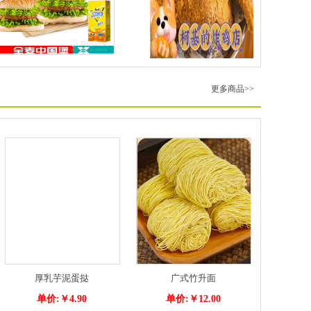
更多商品>>
厚乳芋泥蛋挞
广式竹升面
单价:￥4.90
单价:￥12.00