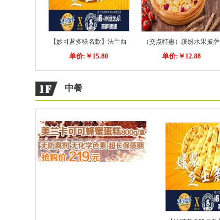
【妙可蓝多联名款】法兰西
（交点特惠）缤纷水果披萨
单价:￥15.80
单价:￥12.88
爆浆芝士条
中餐