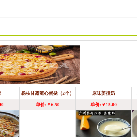
饭
杨枝甘露流心蛋挞（2个）
原味姜撞奶
90
单价:￥6.50
单价:￥15.00