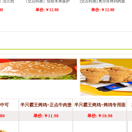
】法兰西
（交点特惠）缤纷水果披萨
(交点特惠) 奥尔良烤鸡肉披
80
单价:￥12.88
单价:￥12.88
条
萨+免费鸡块
+中可
半只霸王烤鸡+正点牛肉堡
半只霸王烤鸡+烤鸡专用面
80
单价:￥11.98
单价:￥10.98
+酸梅酱+冰红茶
皮+4个煎饺+酸梅酱