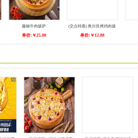
藤椒牛肉披萨
(交点特惠) 奥尔良烤鸡肉披
单价:￥25.80
单价:￥12.88
萨+免费鸡块