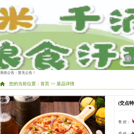
1
系统公告：暂无公告！
您的当前位置：
首页
>> 菜品详情
(交点
￥
售 价：
￥
原 价：