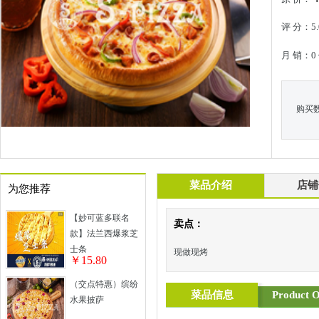
评 分：5.
月 销：0
购买
菜品介绍
店铺
为您推荐
【妙可蓝多联名
卖点：
款】法兰西爆浆芝
士条
现做现烤
￥15.80
（交点特惠）缤纷
菜品信息
Product O
水果披萨