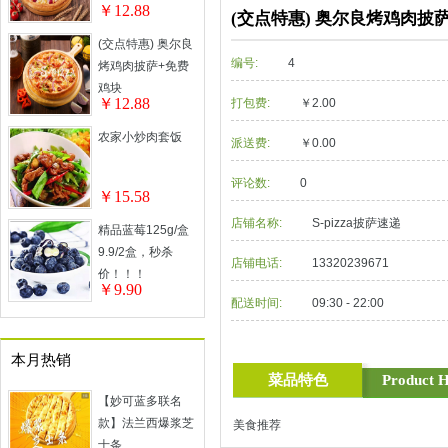
￥12.88
(交点特惠) 奥尔良烤鸡肉披
(交点特惠) 奥尔良
编号:
4
烤鸡肉披萨+免费
鸡块
￥12.88
打包费:
￥2.00
农家小炒肉套饭
派送费:
￥0.00
评论数:
0
￥15.58
店铺名称:
S-pizza披萨速递
精品蓝莓125g/盒
9.9/2盒，秒杀
店铺电话:
13320239671
价！！！
￥9.90
配送时间:
09:30 - 22:00
本月热销
菜品特色
Product H
【妙可蓝多联名
款】法兰西爆浆芝
美食推荐
士条