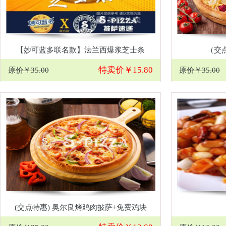
【妙可蓝多联名款】法兰西爆浆芝士条
（交
特卖价￥15.80
原价￥35.00
原价￥35.00
(交点特惠) 奥尔良烤鸡肉披萨+免费鸡块