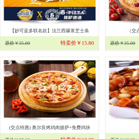
【妙可蓝多联名款】法兰西爆浆芝士条
（交
特卖价￥15.80
原价￥35.00
原价￥35.00
(交点特惠) 奥尔良烤鸡肉披萨+免费鸡块