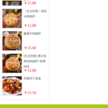
￥15.80
（交点特惠）缤纷
水果披萨
￥12.88
藤椒牛肉披萨
￥25.80
(交点特惠) 奥尔良
烤鸡肉披萨+免费
鸡块
￥12.88
宫爆鸡丁套饭
￥15.58