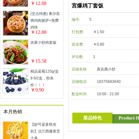
￥12.88
宫爆鸡丁套饭
(交点特惠) 奥尔良
编号:
5
烤鸡肉披萨+免费
鸡块
￥12.88
打包费:
￥1.50
农家小炒肉套饭
派送费:
￥0.80
评论数:
1
￥15.58
店铺名称:
真实惠小炒
精品蓝莓125g/盒
9.9/2盒，秒杀
店铺电话:
18375683640
价！！！
￥9.90
配送时间:
10:00 - 21:00
本月热销
菜品特色
Product H
【妙可蓝多联名
款】法兰西爆浆芝
士条