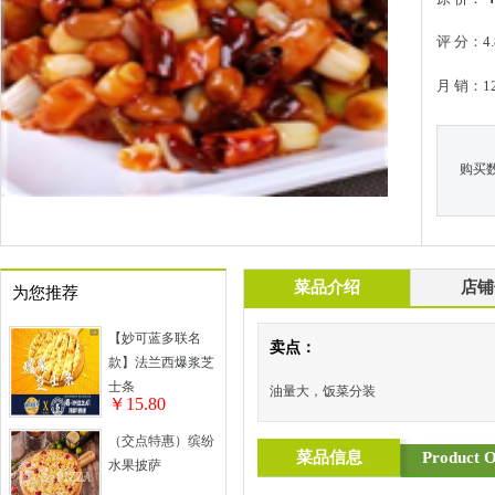
评 分：4.
月 销：1
购买
菜品介绍
店铺
为您推荐
【妙可蓝多联名
卖点：
款】法兰西爆浆芝
士条
油量大，饭菜分装
￥15.80
（交点特惠）缤纷
菜品信息
Product O
水果披萨