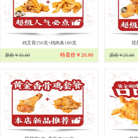
鸡叉骨250克+鸡肉条180克
琵
特卖价￥20.90
原价￥35.00
原价￥25.00