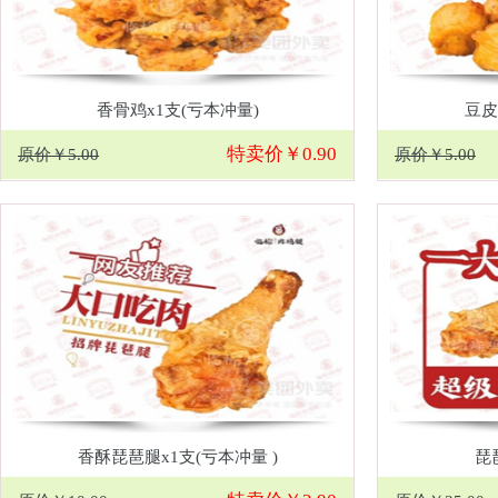
香骨鸡x1支(亏本冲量)
豆皮
特卖价￥0.90
原价￥5.00
原价￥5.00
香酥琵琶腿x1支(亏本冲量 )
琵