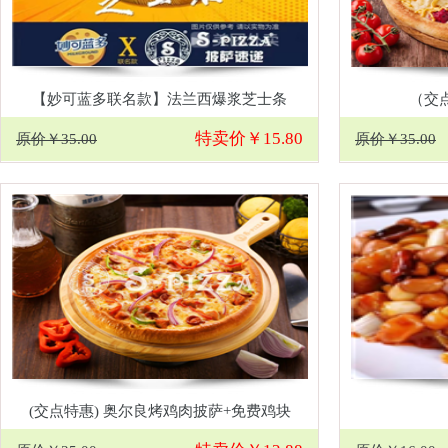
【妙可蓝多联名款】法兰西爆浆芝士条
（交
特卖价￥15.80
原价￥35.00
原价￥35.00
(交点特惠) 奥尔良烤鸡肉披萨+免费鸡块