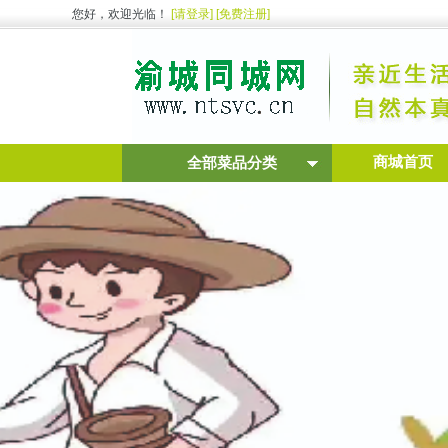
您好，欢迎光临！
[请登录]
[免费注册]
商城首页
全部菜品分类