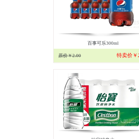
百事可乐300ml
特卖价￥2
原价￥2.00